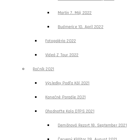
Martin 7. Máj 2022
Budmerice 10. Apríl 2022
Fotogaléria 2022
Videá Z Tour 2022
Ročník 2021
Výsledky Podľa Kôl 2021
Konečné Poradie 2021
Ohodnoťte Kolo DTPS 2021
Demänová Rezort 18. September 2021
Červený Kláštor 28. August 2021