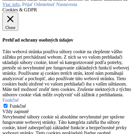
Viac info
.
Prijať
Odmietnuť
Nastavenia
Cookies & GDPR
Close
Prehľad ochrany osobných údajov
Táto webová stránka používa súbory cookie na zlepšenie vášho
zážitku pri prechádzaní webom. Z nich sa vo vašom prehliadači
ukladajú súbory cookie, ktoré sú kategorizované podľa potreby,
pretože sú nevyhnutné pre fungovanie základných funkcií webovej
stránky. Používame aj cookies tretích strán, ktoré nám pomáhajú
analyzovať a pochopiť, ako používate túto webovú stránku. Tieto
cookies budú uložené vo vašom prehliadači iba s vaším súhlasom.
Máte tiež možnosť zrušiť tieto cookies. Zrušenie niektorých z týchto
súborov cookie však môže ovplyvniť váš zážitok z prehliadania.
Funkčné
Funkčné
Vždy zapnuté
Nevyhnutné súbory cookie sú absolútne nevyhnutné pre správne
fungovanie webovej stránky. Táto kategória zahŕňa iba súbory
cookie, ktoré zabezpečujú základné funkcie a bezpečnostné prvky
webovej stránky. Tieto cookies neukladajú žiadne osobné