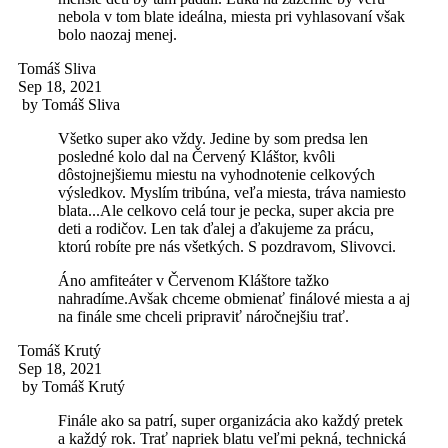
nebola v tom blate ideálna, miesta pri vyhlasovaní však
bolo naozaj menej.
Tomáš Sliva
Sep 18, 2021
by
Tomáš Sliva
Všetko super ako vždy. Jedine by som predsa len
posledné kolo dal na Červený Kláštor, kvôli
dôstojnejšiemu miestu na vyhodnotenie celkových
výsledkov. Myslím tribúna, veľa miesta, tráva namiesto
blata...Ale celkovo celá tour je pecka, super akcia pre
deti a rodičov. Len tak ďalej a ďakujeme za prácu,
ktorú robíte pre nás všetkých. S pozdravom, Slivovci.
Áno amfiteáter v Červenom Kláštore tažko
nahradíme.Avšak chceme obmienať finálové miesta a aj
na finále sme chceli pripraviť náročnejšiu trať.
Tomáš Krutý
Sep 18, 2021
by
Tomáš Krutý
Finále ako sa patrí, super organizácia ako každý pretek
a každý rok. Trať napriek blatu veľmi pekná, technická