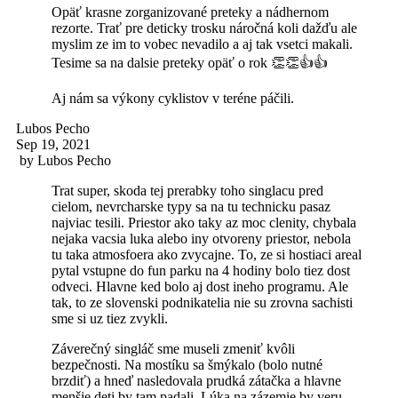
Opäť krasne zorganizované preteky a nádhernom
rezorte. Trať pre deticky trosku náročná koli dažďu ale
myslim ze im to vobec nevadilo a aj tak vsetci makali.
Tesime sa na dalsie preteky opäť o rok 👏👏👍👍
Aj nám sa výkony cyklistov v teréne páčili.
Lubos Pecho
Sep 19, 2021
by
Lubos Pecho
Trat super, skoda tej prerabky toho singlacu pred
cielom, nevrcharske typy sa na tu technicku pasaz
najviac tesili. Priestor ako taky az moc clenity, chybala
nejaka vacsia luka alebo iny otvoreny priestor, nebola
tu taka atmosfoera ako zvycajne. To, ze si hostiaci areal
pytal vstupne do fun parku na 4 hodiny bolo tiez dost
odveci. Hlavne ked bolo aj dost ineho programu. Ale
tak, to ze slovenski podnikatelia nie su zrovna sachisti
sme si uz tiez zvykli.
Záverečný singláč sme museli zmeniť kvôli
bezpečnosti. Na mostíku sa šmýkalo (bolo nutné
brzdiť) a hneď nasledovala prudká zátačka a hlavne
menšie deti by tam padali. Lúka na zázemie by veru