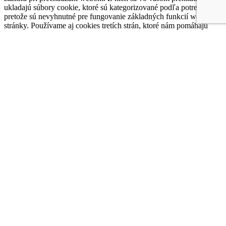
ukladajú súbory cookie, ktoré sú kategorizované podľa potreby,
pretože sú nevyhnutné pre fungovanie základných funkcií webovej
stránky. Používame aj cookies tretích strán, ktoré nám pomáhajú
analyzovať a pochopiť, ako používate túto webovú stránku. Tieto
cookies budú uložené vo vašom prehliadači iba s vaším súhlasom.
Máte tiež možnosť zrušiť tieto cookies. Zrušenie niektorých z týchto
súborov cookie však môže ovplyvniť váš zážitok z prehliadania.
Funkčné
Funkčné
Vždy zapnuté
Nevyhnutné súbory cookie sú absolútne nevyhnutné pre správne
fungovanie webovej stránky. Táto kategória zahŕňa iba súbory
cookie, ktoré zabezpečujú základné funkcie a bezpečnostné prvky
webovej stránky. Tieto cookies neukladajú žiadne osobné
informácie.
Štatistické
Štatistické
Slúžia výhradne na zaznamenávanie štatistiky o používaní stránky a
následne nám pomáhajú zlepšiť služby návštevníkom našej stránky.
Marketingové
Marketingové
Služia na to, aby sa Vám na internete zobrazovala len vhodná
reklama s obsahom, ktorý Vás môže zaujímať a neboli ste
obťažovaní nevhodnou reklamou.