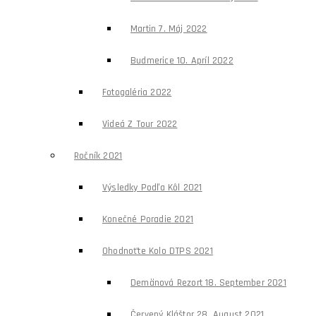
Martin 7. Máj 2022
Budmerice 10. Apríl 2022
Fotogaléria 2022
Videá Z Tour 2022
Ročník 2021
Výsledky Podľa Kôl 2021
Konečné Poradie 2021
Ohodnoťte Kolo DTPS 2021
Demänová Rezort 18. September 2021
Červený Kláštor 28. August 2021